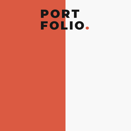
PORT
Think
Creatively
. Live
Richly
.
FOLIO
.
大陸を越えて想いが届く。
そんなWEBサイトをおつくりします。